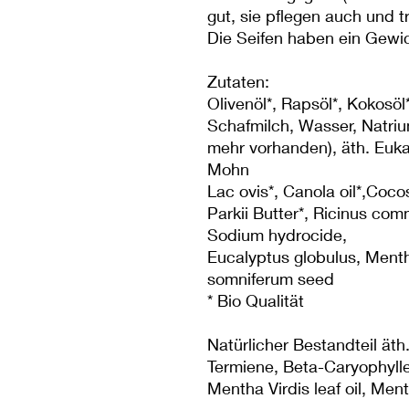
gut, sie pflegen auch und t
Die Seifen haben ein Gewic
Zutaten:
Olivenöl*, Rapsöl*, Kokosöl*
Schafmilch, Wasser, Natri
mehr vorhanden), äth. Euka
Mohn
Lac ovis*, Canola oil*,Coco
Parkii Butter*, Ricinus com
Sodium hydrocide,
Eucalyptus globulus, Menth
somniferum seed
* Bio Qualität
Natürlicher Bestandteil ät
Termiene, Beta-Caryophyllen
Mentha Virdis leaf oil, Men