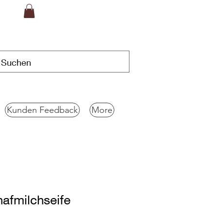
Kunden Feedback
More
afmilchseife