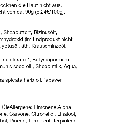
rocknen die Haut nicht aus.
ht von ca. 90g (8,24€/100g).
, Sheabutter*, Rizinusöl*,
umhydroxid (im Endprodukt nicht
lyptusöl, äth. Krauseminzeöl,
s nucifera oil*, Butyrospermum
munis seed oil , Sheep milk, Aqua,
a spicata herb oil,Papaver
h. ÖleAllergene: Limonene,Alpha
e, Carvone, Citronellol, Linalool,
thol, Pinene, Termineol, Terpiolene