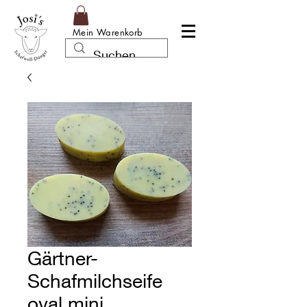
Mein Warenkorb
Gärtner-
Schafmilchseife
oval mini