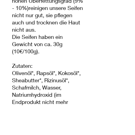
hohen Überfettungsgrad (9%
- 10%)reinigen unsere Seifen
nicht nur gut, sie pflegen
auch und trocknen die Haut
nicht aus.
Die Seifen haben ein
Gewicht von ca. 30g
(10€/100g).
Zutaten:
Olivenöl*, Rapsöl*, Kokosöl*,
Sheabutter*, Rizinusöl*,
Schafmilch, Wasser,
Natriumhydroxid (im
Endprodukt nicht mehr
vorhanden), äth.
Eukalyptusöl, äth.
Krauseminzeöl, Mohn
Lac ovis*, Canola oil*,Cocos