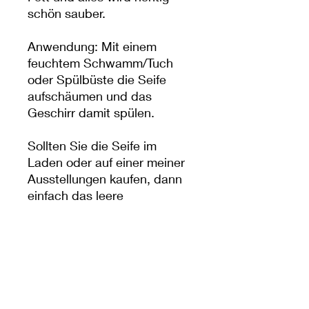
schön sauber.
Anwendung: Mit einem
feuchtem Schwamm/Tuch
oder Spülbüste die Seife
aufschäumen und das
Geschirr damit spülen.
Sollten Sie die Seife im
Laden oder auf einer meiner
Ausstellungen kaufen, dann
einfach das leere
Geschirrspülglas wieder
mitbringen - auf dem Glas ist
1€ Pfand.
Allergene/Ingredients:
cocos
nudivera oil, sodium