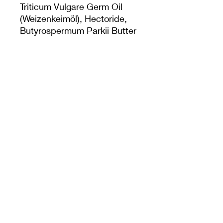
Triticum Vulgare Germ Oil
(Weizenkeimöl), Hectoride,
Butyrospermum Parkii Butter
(Sheabutter)*
* Bio Qualität
Rückfettung: 1,5%
Bei behandelten/gefärbten
Haaren informieren Sie sich
bei Ihrem Friseur über die
Verträglichkeit (z.B. des
Färbeproduktes) mit einem
basischen Produkt wie
Haarseife, oder führen Sie
einen Test an einem nicht
auffälligen Bereich Ihrer
Haare durch.
10€/100g