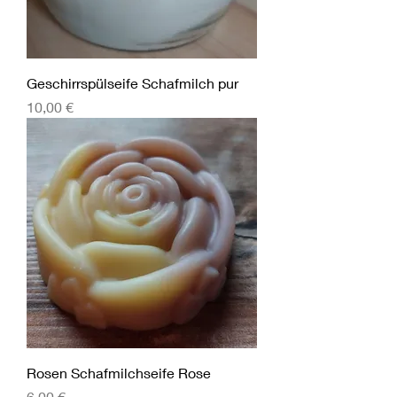
Geschirrspülseife Schafmilch pur
Preis
10,00 €
Rosen Schafmilchseife Rose
Preis
6,00 €