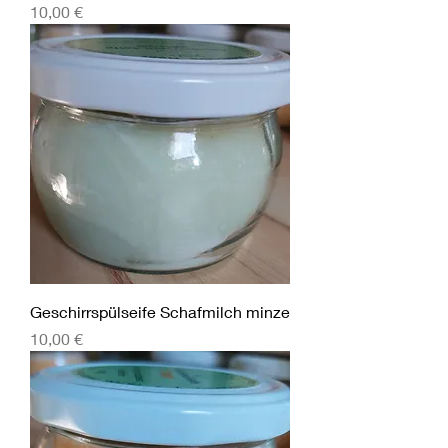
Preis
10,00 €
Geschirrspülseife Schafmilch minze
Preis
10,00 €