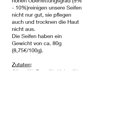
hohen Überfettungsgrad (9%
- 10%)reinigen unsere Seifen
nicht nur gut, sie pflegen
auch und trocknen die Haut
nicht aus.
Die Seifen haben ein
Gewicht von ca. 80g
(8,75€/100g).
Zutaten
:
Olivenöl*, Rapsöl*, Kokosöl*,
Sheabutter*, Rizinusöl*,
Schafmilch, Wasser,
Natriumhydroxid (im
Endprodukt nicht mehr
vorhanden),
äth.Lemongrasöl, Aktivkohle,
Mica
.