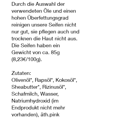
Durch die Auswahl der
verwendeten Öle und einen
hohen Überfettungsgrad
reinigen unsere Seifen nicht
nur gut, sie pflegen auch und
trocknen die Haut nicht aus.
Die Seifen haben ein
Gewicht von ca. 85g
(8,23€/100g).
Zutaten:
Olivenöl*, Rapsöl*, Kokosöl*,
Sheabutter*, Rizinusöl*,
Schafmilch, Wasser,
Natriumhydroxid (im
Endprodukt nicht mehr
vorhanden), äth.pink
Grapefruitöl, Mica
Lac ovis*, Canola oil*,Cocos