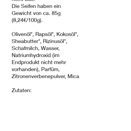
Die Seifen haben ein
Gewicht von ca. 85g
(8,24€/100g).
Olivenöl*, Rapsöl*, Kokosöl*,
Sheabutter*, Rizinusöl*,
Schafmilch, Wasser,
Natriumhydroxid (im
Endprodukt nicht mehr
vorhanden), Parfüm,
Zitronenverbenepulver, Mica
Zutaten:
Lac ovis*, Canola oil*,Cocos
nucifera oil*, Butyrospermum
Parkii Butter*, Ricinus
communis seed oil , Sheep
milk, Aqua, Sodium